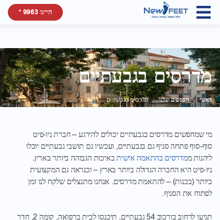
חייגו 9963 *
מדרסים בגבעתיים
ראשי
הסניפים שלנו
מדרסים בגבעתיים
מי שמחפשים מדרסים בגבעתיים יכולים להירגע – חברת ניו-פיט
סוף-סוף פתחה סניף גם בגבעתיים, ועכשיו גם תושבי גבעתיים יוכלו
ליהנות
מ
מדרסים בהתאמה אישית
באיכות הגבוהה ביותר בארץ.
ניו-פיט היא החברה הגדולה ביותר בארץ – וכנראה גם המקצועית
ביותר (בכנות) – להתאמת מדרסים. אנחנו מתנצלים שלקח לנו זמן
לפתוח את הסניף.
תגיעו לרחוב בורכוב 54 גבעתיים, תיכנסו לבית ברפואה, קומה 2, חדר