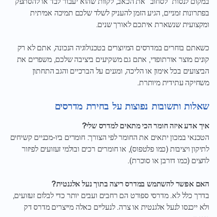
במקום לנסות "לסחוב" את הכאב, לקוות שהוא יעבור לבד או להסתפק
בפתרונות זמניים, הגיע הזמן להעניק לשלד שלכם תמיכה אמיתית
ומקצועית שנשארת איתכם לאורך שנים.
כשאתם בוחרים במדרסים המיוצרים בטכנולוגיה הנכונה, אתם לא רק
קונים מוצר אורתופדי, אתם גם משקיעים ביציבה שלכם, משפרים את
הביצועים בכל אימון או הליכה, ומגנים על הברכיים והגב התחתון
משחיקה עתידית מיותרת.
שאלות ותשובות נפוצות על בחירת מדרסים
איך אדע איזה חומר הכי מתאים למדרס שלי?
הטכנאי במכון יתאים את החומר לפי הצורך: חומרים ביו-מכניים קשיחים
לתיקון ויציבות (כמו פלטפוס), או חומרים רכים ובולמי זעזועים לפיזור
לחצים (כמו דורבן או סוכרת).
האם אפשר להשתמש במדרס ריצה בתוך נעל אלגנטית?
בדרך כלל לא. מדרסי ספורט הם רחבים ועבים יותר כדי לבלום זעזועים,
ולא ייכנסו לנעל אלגנטית או צרה. לנעליים כאלה מייצרים מדרס דק