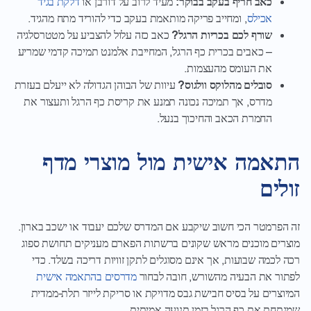
כאב חריף בעקב בבוקר:
מעיד לרוב על דורבן או
דלקת בגיד
אכילס
, ומחייב פריקה מותאמת בעקב כדי להוריד מתח מהגיד.
שורף לכם בכריות הרגל?
כאב כזה עלול להצביע על
מטטרסלגיה
– כאבים בכרית כף הרגל
, המחייבת אלמנט תמיכה קדמי שמריע
את העומס מהעצמות.
סובלים מהלוקס וולגוס?
עיוות של הבוהן הגדולה לא ייעלם בעזרת
מדרס, אך תמיכה נכונה תמנע את קריסת כף הרגל ותעצור את
החמרת הכאב והחיכוך בנעל.
התאמה אישית מול מוצרי מדף
זולים
זה הפרמטר הכי חשוב שיקבע אם המדרס שלכם יעבוד או ישכב בארון.
מוצרים מוכנים מראש שקונים ברשתות הפארם מעניקים תחושת ספוג
רכה לכמה שבועות, אך אינם מסוגלים לתקן זוויות דריכה בשלד. כדי
לפתור את הבעיה מהשורש, חובה לבחור
מדרסים בהתאמה אישית
המיוצרים על בסיס חבישת גבס מדויקת או סריקת לייזר תלת-ממדית
שמנתחת את כף הרגל בזמן תנועה אמיתית.