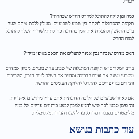
ייעודי.
כמה זמן לוקח להתרגל למדרס החדש שבחרתי?
תקופת ההסתגלות לוקחת בין שבוע לשבועיים. מומלץ ללכת איתם שעה
ביום הראשון ולהעלות את הזמן בהדרגה כדי לתת לשרירי השלד להתרגל
למנח החדש.
האם מדרס שנבחר נכון אמור להעלים את הכאב באופן מיידי?
ברוב המקרים יש תקופת הסתגלות של שבוע עד שבועיים. מכיוון שמדרס
מקצועי משנה את זוויות הדריכה ומחזיר את השלד למנח הנכון, השרירים
והגידים בגוף צריכים להתרגל לחלוקת העומסים החדשה.
אם לאחר שבועיים של הליכה הדרגתית אתם עדיין מרגישים אי-נוחות,
זהו סימן טבעי לכך שיש להגיע למכון לבצע כיוונונים עדינים של כמה
מילימטרים במבנה המדרס, עד להשגת הנוחות מקסימלית.
עוד כתבות בנושא