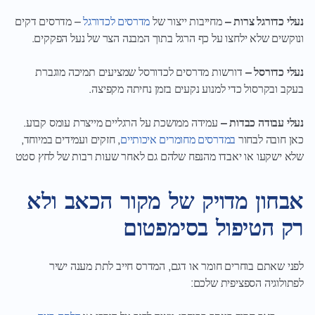
נעלי כדורגל צרות –
מחייבות ייצור של
מדרסים לכדורגל
– מדרסים דקים
ונוקשים שלא ילחצו על כף הרגל בתוך המבנה הצר של נעל הפקקים.
נעלי כדורסל –
דורשות מדרסים לכדורסל שמציעים תמיכה מוגברת
בעקב ובקרסול כדי למנוע נקעים בזמן נחיתה מקפיצה.
נעלי עבודה כבדות –
עמידה ממושכת על הרגליים מייצרת עומס קבוע.
כאן חובה לבחור
במדרסים מחומרים איכותיים
, חזקים ועמידים במיוחד,
שלא ישקעו או יאבדו מהנפח שלהם גם לאחר שעות רבות של לחץ סטט
אבחון מדויק של מקור הכאב ולא
רק הטיפול בסימפטום
לפני שאתם בוחרים חומר או דגם, המדרס חייב לתת מענה ישיר
לפתולוגיה הספציפית שלכם: