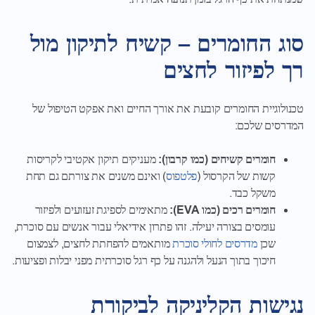
סוג החומרים – קשיח לתיקון מול
רך לפיזור לחצים
טכנולוגיית החומרים קובעת את אורך החיים ואת אפקט הטיפול של
המדרסים שלכם:
חומרים קשיחים (כמו קרבון):
מעניקים תיקון אקטיבי לקריסות
קשות של הקרסול (
פלטפוס
) ואינם משנים את צורתם גם תחת
משקל כבד.
חומרים רכים (כמו EVA):
מתאימים לספיגת זעזועים ולפיזור
עומסים בצורה יעילה. זהו פתרון אידיאלי עבור אנשים עם סוכרת,
שכן
מדרסים לחולי סוכרת
מותאמים להפחתת לחצים, לצמצום
חיכוך בתוך הנעל ולהגנה על כף רגל סוכרתית מפני יבלות ופציעות.
נגישות הקליניקה לביקורת