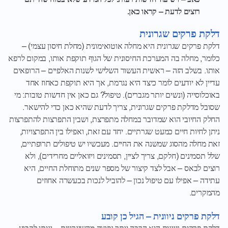
רוצים לדעת – קראו כאן.
דלקת פרקים שגרונית
דלקת פרקים שגרונית היא מחלה אוטואימונית (מחלת חיסון עצמי) –
כלומר, מחלה בה המערכת החיסונית של הגוף תוקפת אותו, במקום לרפא
אותו. בשלב הזה – ראשית העשור השלישי לשנות האלפיים – הרופאים
עדיין לא יודעים לומר כיצד היא נגרמת, אך היא תוקפת כאחוז אחד
באוכלוסייה (ונשים יותר מגברים). טיפול? גם כאן אין חדשות טובות: מי
שסובל מדלקת פרקים שגרונית, צריך לדעת שהיא כאן כדי להישאר.
החלק החיובי הוא שמדובר במחלה מתפרצת, ושבין התפרצות להתפרצות
ניתן לחיות חיים כמעט שגרתיים. יחד עם זאת, ואפילו בין התפרצויות,
זאת מחלה מהסוג שמשנה את החיים. מעכשיו יש טיפולים תרופתיים,
שלל תסמינים (חלקם, צריך לציין, תסמינים ויזואליים מחרידים), ולא
רוצים לבאס – אבל לצד קיצור של מספר שנים מתוחלת החיים, היא
עתידה – אפילו עם טיפול נכון – להוביל לנכות בכעשרה אחוזים
מהמקרים.
דלקת פרקים ניוונית – הגיל כן קובע