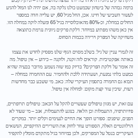
דלקת פרקים ניוונית היא הרבה יותר נפוצה מהשיגרונית – וניתן לקבוע
ברמה גבוהה של ביטחון שכמעט כולנו נלקה בה, אם יהיה לנו המזל להגיע
לעשור השביעי של חיינו. אכן, החל מגיל 60, יש עלייה חדה במספר
החולים במחלה, וכ-80% מהאוכלוסייה בגיל 65 ומעלה לוקה במחלה הזו.
אין כאן משהו מפתיע במיוחד: דלקת פרקים ניוונית נגרמת כתוצאה
משחיקה של המפרק וירידה בכמות הסחוס.
זה לגמרי עניין של גיל: בשלב מסוים הגוף שלנו מפסיק לחדש את עצמו
באותה אפקטיביות. קוראים לזה זקנה, ולזקנה – כידוע – אין טיפול. מה
זה אומר על דלקת הפרקים? בדיוק כמו שזה נשמע: מדובר בבעיה שהיא
כמעט בלתי נמנעת, ושעתידה ללכת ולהחמיר. עם ההחמרה במחלה –
תבוא גם החמרה בתסמין העיקרי שלה: כאב. מי ששבע כבר מחדשות
רעות, שיכין עוד קצת מקום: למחלה אין טיפול.
עם זאת, יש מגוון טיפולים שעשויים להקל על הכאב: טיפולים תרופתיים,
פיזיותרפיה, התעמלות וכן הלאה. בנוגע להתעמלות, אגב – מי שעוד לא
הפנים, שיפנים: ספורט הופך את החיים לנעימים וקלים יותר. במקרים
הרלוונטיים האלה, הספורט עוזר לחזק את השרירים ההיקפיים, הנושאים
העיקריים בנטל על המפרקים, ולכן במיוחד בגיל מתקדם מומלץ להקפיד