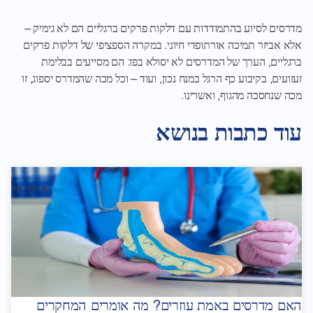
מדרסים לסיוע בהתמודדות עם דלקות פרקים ברגליים הם לא גימיק –
אלא אביזר תמיכה אורתופדי חיוני. במקרה הספציפי של דלקות פרקים
ברגליים, הערך של המדרסים לא יסולא בפז: הם מסייעים בבלימת
זעזועים, בקיבוע כף הרגל במנח נכון, ועוד – וכל מכה שהמדרס יספוג, זו
מכה שנחסכה מהגוף, ואשרינו.
עוד כתבות בנושא
האם מדרסים באמת עוזרים? מה אומרים המחקרים