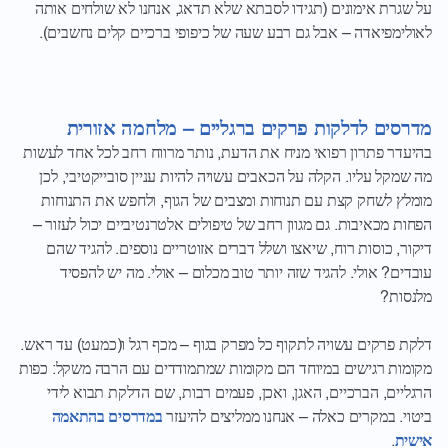
על שגרת אימונים (תגידו לסבתא שלא תדאג, אנחנו לא שולחים אותה
לאולימפיאדה – אבל גם רבע שעה של כיפופי ברכיים קלים נחשבים).
מדרסים לדלקות פרקים ברגליים – מלחמה אזורית
בהיעדר פתרון רפואי מניח את הדעת, נותר מרווח רחב לכל אחד לעשות
מה שמקל עליו. הקלה על הכאבים עשויה להיות עניין סובייקטיבי, לכן
מומלץ לשחק קצת עם תנוחות ומצבים של הגוף, ולחפש את התנוחות
הפחות מכאיבות. גם מגוון רחב של טיפולים אלטרנטיביים יכול לעזור –
דיקור, כוסות רוח, שיאצו ושלל דברים אזוטריים נוספים. להגיד שהם
עובדים? אולי. להגיד שזה יותר טוב מכלום – אולי. מה יש להפסיד
מלנסות?
דלקת פרקים עשויה לתקוף כל מפרק בגוף – מכף רגל ו(כמעט) עד ראש.
מקומות רגישים במיוחד הם מקומות שמתמודדים עם הרבה משקל: כפות
הרגליים, הברכיים, האגן, ואכן, פעמים רבות, שם הדלקת תבוא לידי
ביטוי. במקרים כאלה – אנחנו ממליצים להיעזר
במדרסים בהתאמה
אישית
.