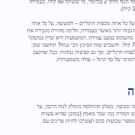
הרגליים הוא אנכי (מלמעלה למטה), בלחץ ששווה למשקל הגוף חלקי 2 (כלומר, מי ששוקל 50 קילו, בעמידה
 על כל אחת מכפות הרגליים – ולמעשה, על כל אחד
 גבוה יותר מאשר בעמידה; הליכה מהירה מגבירה את
שה מהעומס במצב עמידה. המשמעות היא שרץ במשקל
50 קילו מפעיל על כל אחת מכפות רגליו עומס של עד 75 קילו. חושבים שזה הסיכון הכי גבוה? תחשבו שוב:
לכפות הרגליים, וכך גם קפיצות גבוהות. ככל שהקצב
הקדמי של כף הרגל – עולה משמעותית.
ה
 ומניעה. בשלב ההחלמה מומלץ לנוח הרבה, עד
רט חמורה כמו שבר מאמץ (במובן שהיא עשויה
מספר שבועות בהם תצטרכו להיות עדינים עם