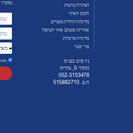
נותרו 
הצהרת נגישות
תקנון האתר
מדיניות החזרת מוצרים
אחריות ומעקב אחר הטיפול
מדיניות פרטיות
צור קשר
ניו פיט בע״מ
מאשר/
ההדר 5, נהריה
052-3153478
ח.פ. 515882710