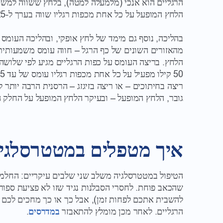
הלחץ המופעל על כל אחת מכפות רגליו שווה בערך ל-25 קילו).
בהליכה, נוסף גם מימד של לחץ אופקי, ובהליכה העומס
מהאזורים השונים של כף הרגל – חווה עומס משמעותית
הלחץ. בריצה העומס על כפות הרגליים מגיע לפי שלו
ריצה בחיתוכים – או ריצה בזיגזג – הרסנית הרבה יותר 
גובר, הלחץ המופעל – ובעיקר הלחץ המופעל על החלק 
איך מטפלים במטטרסלגי
הטיפול במטטרסלגיה משלב שני שלבים עיקריים: החלמה
שהכאב פוחת. לחסרי הסבלנות נגיד שזו לא פציעת ספו
להשבית אתכם לפחות זמן), אבל כך או כך מחכים לכם 
הרגליים. לאחר מכן מומלץ להתאבזר
במדרסים
.