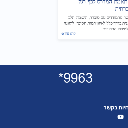
תאמת המדרס לכף רגל
רתית
ר מתמודדים עם סוכרת, תשומת הלב
ית בדרך כלל לאיזון רמות הסוכר, לתזונה
לטיפול התרופתי….
קרא עוד
9963*
יות בקשר