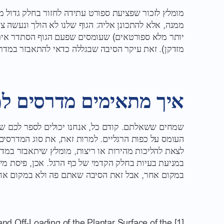
מומלץ לזכור שפציעת ספורט עתידה לחזור בחלק גדול 
ממנה, אלא להתכונן אליה: הגוף שלנו לא הולך ונעשה צ
יותר מלא ספורטאים) שעומסים שפעם הגוף הסתדר איתם 
מזדקן). זאת עיקר הסיבה שבגללה כדאי להתאבזר במדר
איך מתאימים מדרסים ל
שמחים ששאלתם. קודם כל, אנחנו יכולים לספר לכם ש
העומס על כפות הרגליים. למרות זאת, את סוג המדרסים
לצאת להליכות מהירות או ריצות, מומלץ שיתאבזר במדר
במניעת בעיות בחלק הקדמי של כף הרגל. אכן, פיסת מי
במקום אחר, אבל זאת הסיבה שאתם פה ולא במקום אחר
d Off-Loading of the Plantar Surface of the
[1]