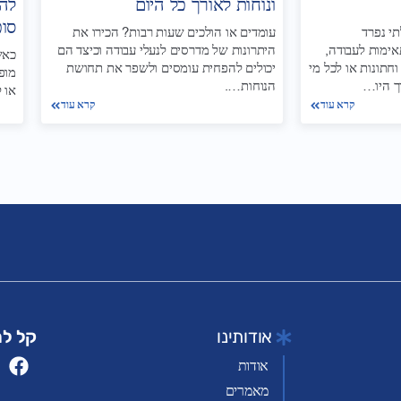
ונוחות לאורך כל היום
לה
סוכ
תי נפרד
עומדים או הולכים שעות רבות? הכירו את
אימות לעבודה,
היתרונות של מדרסים לנעלי עבודה וכיצד הם
כאש
וחתונות או לכל מי
יכולים להפחית עומסים ולשפר את תחושת
מופנ
ך היו…
הנוחות….
או 
קרא עוד
קרא עוד
אודותינו
קל לה
אודות
מאמרים